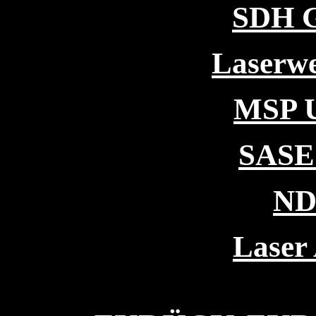
SDH G
Laserwe
MSP U
SASE 
ND
Laser