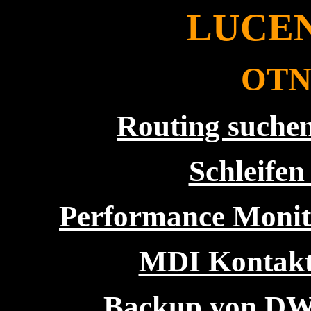
LUCEN
OTN 
Routing suche
Schleife
Performance Monit
MDI Kontaktb
Backup von DW