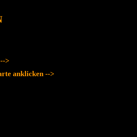
N
-->
rte anklicken -->