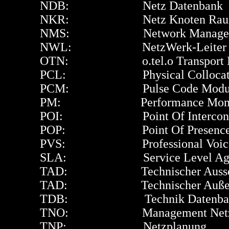
NDB: Netz Datenbank
NKR: Netz Knoten Rau
NMS: Network Managemen
NWL: NetzWerk-Leiter
OTN: o.tel.o Transport N
PCL: Physical Collocati
PCM: Pulse Code Modula
PM: Performance Monitoring
POI: Point Of Interconne
POP: Point Of Presenc
PVS: Professional Voice S
SLA: Service Level Agre
TAD: Technischer Aussend
TAD: Technischer Außend
TDB: Technik Datenba
TNO: Management Net
TNP: Netzplanung