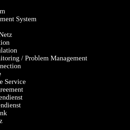
m
t System
etz
on
tion
 / Problem Management
ction
e
ervice
ement
ienst
ienst
nk
z