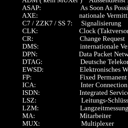
ADM ( kein MUXer ) Aussendienst M
ASAP: As Soon As Possib
AXE: nationale Vermittlung
C7 / ZZK7 / SS 7: Signalisierung
CLK: Clock (Taktversorg
CR: Change Request
DMS: internationale Vermittlungs
DPN: Data Packet Netwo
DTAG: Deutsche Telekom
EWSD: Elektronisches Wählsys
FP: Fixed Permanent ( Ticke
ICA: Inter Connection Adap
ISDN: Integrated Services Di
LSZ: Leitungs-Schlüssel
LZM: Langzeitmessun
MA: Mitarbeiter
MUX: Multiplexer