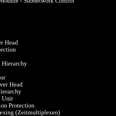
ule - Subnetwork Control
 Head
ction
ierarchy
or
er Head
rarchy
Unit
Protection
 (Zeitmultiplexen)