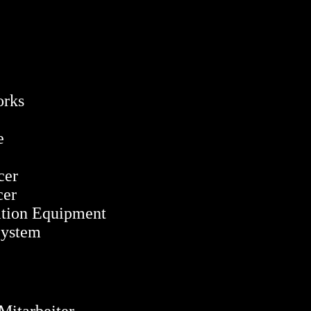
rks
e
er
er
on Equipment
stem