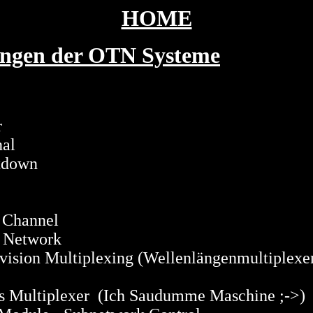
HOME
ngen der OTN Systeme
r
al
down
hannel
etwork
Multiplexing (Wellenlängenmultiplexe
iplexer (Ich Saudumme Maschine ;->)