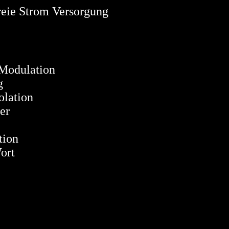
trom Versorgung
dulation
g
ation
er
ion
ort