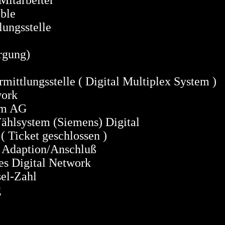
itarbeiter
le
sstelle
ung)
stelle ( Digital Multiplex System )
rk
 AG
tem (Siemens) Digital
t geschlossen )
tion/Anschluß
gital Network
-Zahl
g