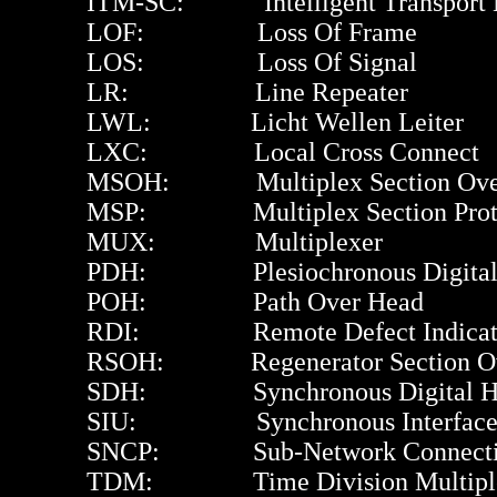
ITM-SC: Intelligent Transport Mod
LOF: Loss Of Frame
LOS: Loss Of Signal
LR: Line Repeater
LWL: Licht Wellen Leiter
LXC: Local Cross Connect
MSOH: Multiplex Section Over
MSP: Multiplex Section Prote
MUX: Multiplexer
PDH: Plesiochronous Digital H
POH: Path Over Head
RDI: Remote Defect Indicat
RSOH: Regenerator Section Ov
SDH: Synchronous Digital Hie
SIU: Synchronous Interface 
SNCP: Sub-Network Connection 
TDM: Time Division Multiplexing