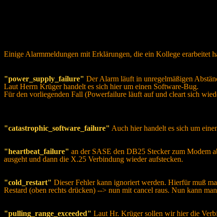
Einige Alarmmeldungen mit Erklärungen, die ein Kollege erarbeitet ha
"power_supply_failure"
Der Alarm läuft in unregelmäßigen Abstände
Laut Herrn Krüger handelt es sich hier um einen Software-Bug.
Für den vorliegenden Fall (Powerfailure läuft auf und cleart sich wie
"catastrophic_software_failure"
Auch hier handelt es sich um ein
"heartbeat_failure"
an der SASE den DB25 Stecker zum Modem abtr
ausgeht und dann die X.25 Verbindung wieder aufstecken.
"cold_restart"
Dieser Fehler kann ignoriert werden. Hierfür muß man
Restard (oben rechts drücken) --> nun mit cancel raus. Nun kann man 
"pulling_range_exceeded"
Laut Hr. Krüger sollen wir hier die V